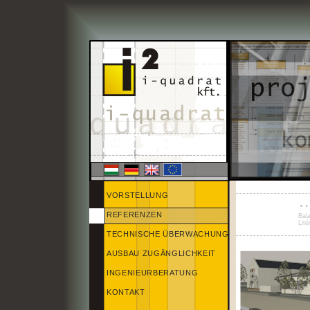
VORSTELLUNG
…
REFERENZEN
Bal
Lité
TECHNISCHE ÜBERWACHUNG
AUSBAU ZUGÄNGLICHKEIT
INGENIEURBERATUNG
KONTAKT