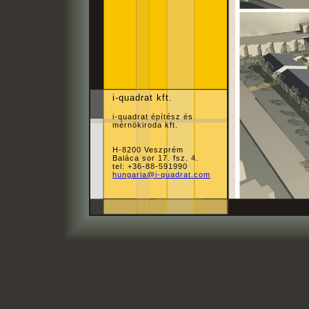
i-quadrat kft.
i-quadrat építész és
mérnökiroda kft.
H-8200 Veszprém
Baláca sor 17. fsz. 4.
tel: +36-88-591990
hungaria@i-quadrat.com